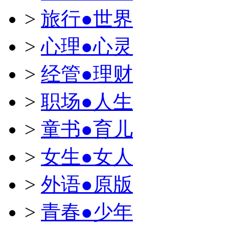
>
旅行●世界
>
心理●心灵
>
经管●理财
>
职场●人生
>
童书●育儿
>
女生●女人
>
外语●原版
>
青春●少年