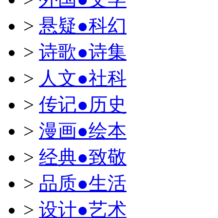
>
悬疑●科幻
>
诗歌●诗集
>
人文●社科
>
传记●历史
>
漫画●绘本
>
经典●致敬
>
品质●生活
>
设计●艺术