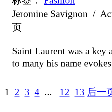
标签：
Fashion
Jeromine Savignon / Ac
页
Saint Laurent was a key a
to many his name evokes t
1
2
3
4
...
12
13
后一