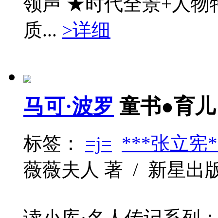
领声 ★时代全景+人物
质...
>详细
马可·波罗
童书●育儿
标签：
=j=
***张立宪*
薇薇夫人 著 / 新星出版社 /
读小库·名人传记系列：