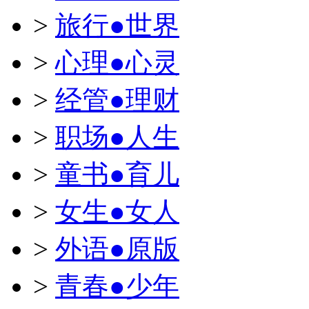
>
旅行●世界
>
心理●心灵
>
经管●理财
>
职场●人生
>
童书●育儿
>
女生●女人
>
外语●原版
>
青春●少年