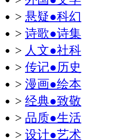
>
悬疑●科幻
>
诗歌●诗集
>
人文●社科
>
传记●历史
>
漫画●绘本
>
经典●致敬
>
品质●生活
>
设计●艺术