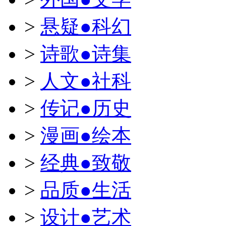
>
悬疑●科幻
>
诗歌●诗集
>
人文●社科
>
传记●历史
>
漫画●绘本
>
经典●致敬
>
品质●生活
>
设计●艺术