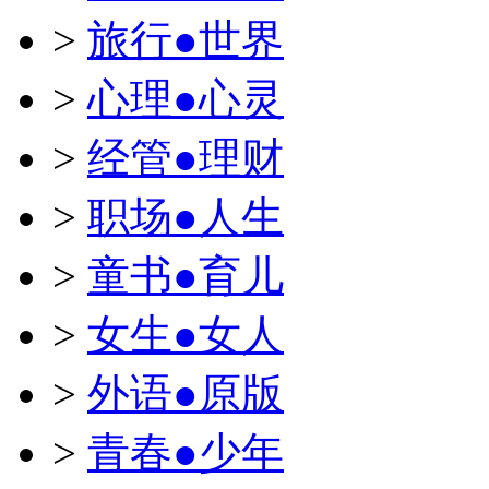
>
旅行●世界
>
心理●心灵
>
经管●理财
>
职场●人生
>
童书●育儿
>
女生●女人
>
外语●原版
>
青春●少年