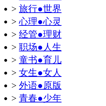
>
旅行●世界
>
心理●心灵
>
经管●理财
>
职场●人生
>
童书●育儿
>
女生●女人
>
外语●原版
>
青春●少年