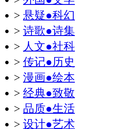
>
悬疑●科幻
>
诗歌●诗集
>
人文●社科
>
传记●历史
>
漫画●绘本
>
经典●致敬
>
品质●生活
>
设计●艺术