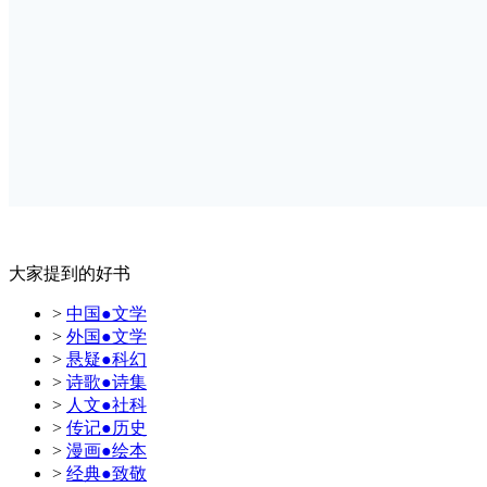
大家提到的好书
>
中国●文学
>
外国●文学
>
悬疑●科幻
>
诗歌●诗集
>
人文●社科
>
传记●历史
>
漫画●绘本
>
经典●致敬