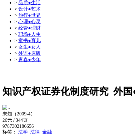
>
品质●生活
>
设计●艺术
>
旅行●世界
>
心理●心灵
>
经管●理财
>
职场●人生
>
童书●育儿
>
女生●女人
>
外语●原版
>
青春●少年
知识产权证券化制度研究
外国
-
未知（2009-4）
26元 / 344页
9787302186656
标签：
法学
法律
金融