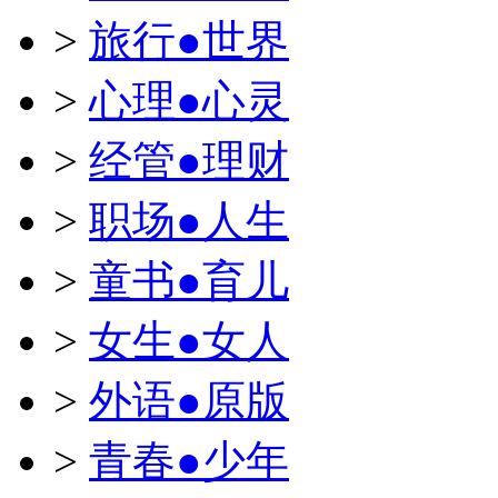
>
旅行●世界
>
心理●心灵
>
经管●理财
>
职场●人生
>
童书●育儿
>
女生●女人
>
外语●原版
>
青春●少年