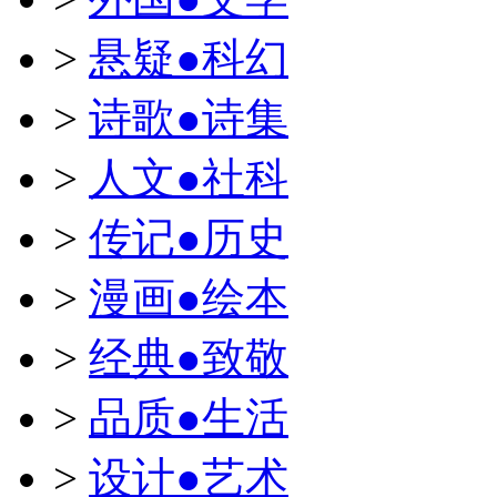
>
悬疑●科幻
>
诗歌●诗集
>
人文●社科
>
传记●历史
>
漫画●绘本
>
经典●致敬
>
品质●生活
>
设计●艺术