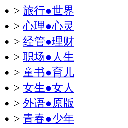
>
旅行●世界
>
心理●心灵
>
经管●理财
>
职场●人生
>
童书●育儿
>
女生●女人
>
外语●原版
>
青春●少年