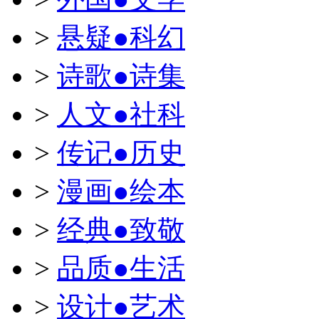
>
悬疑●科幻
>
诗歌●诗集
>
人文●社科
>
传记●历史
>
漫画●绘本
>
经典●致敬
>
品质●生活
>
设计●艺术