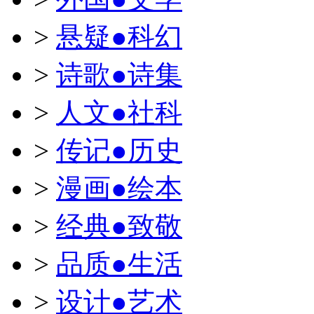
>
悬疑●科幻
>
诗歌●诗集
>
人文●社科
>
传记●历史
>
漫画●绘本
>
经典●致敬
>
品质●生活
>
设计●艺术