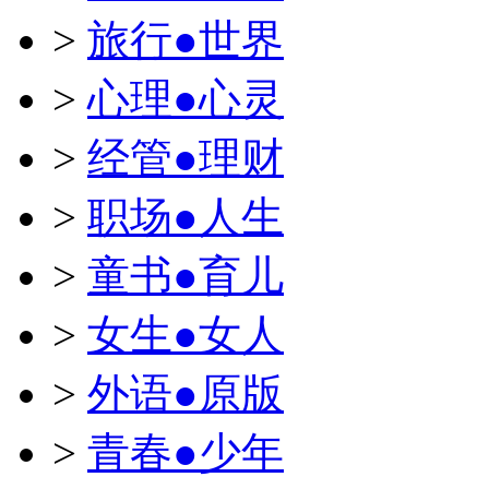
>
旅行●世界
>
心理●心灵
>
经管●理财
>
职场●人生
>
童书●育儿
>
女生●女人
>
外语●原版
>
青春●少年