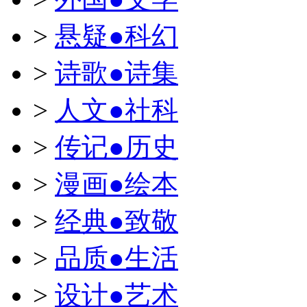
>
悬疑●科幻
>
诗歌●诗集
>
人文●社科
>
传记●历史
>
漫画●绘本
>
经典●致敬
>
品质●生活
>
设计●艺术