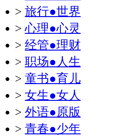
>
旅行●世界
>
心理●心灵
>
经管●理财
>
职场●人生
>
童书●育儿
>
女生●女人
>
外语●原版
>
青春●少年