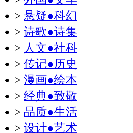
>
悬疑●科幻
>
诗歌●诗集
>
人文●社科
>
传记●历史
>
漫画●绘本
>
经典●致敬
>
品质●生活
>
设计●艺术