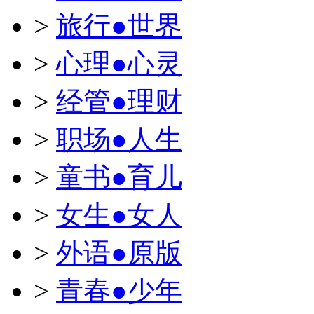
>
旅行●世界
>
心理●心灵
>
经管●理财
>
职场●人生
>
童书●育儿
>
女生●女人
>
外语●原版
>
青春●少年