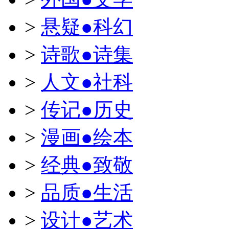
>
悬疑●科幻
>
诗歌●诗集
>
人文●社科
>
传记●历史
>
漫画●绘本
>
经典●致敬
>
品质●生活
>
设计●艺术