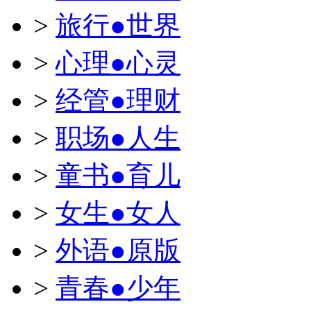
>
旅行●世界
>
心理●心灵
>
经管●理财
>
职场●人生
>
童书●育儿
>
女生●女人
>
外语●原版
>
青春●少年