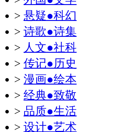
>
悬疑●科幻
>
诗歌●诗集
>
人文●社科
>
传记●历史
>
漫画●绘本
>
经典●致敬
>
品质●生活
>
设计●艺术