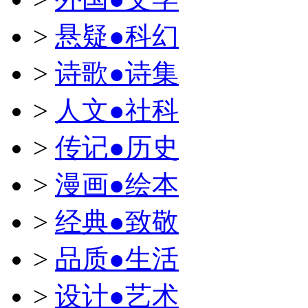
>
悬疑●科幻
>
诗歌●诗集
>
人文●社科
>
传记●历史
>
漫画●绘本
>
经典●致敬
>
品质●生活
>
设计●艺术