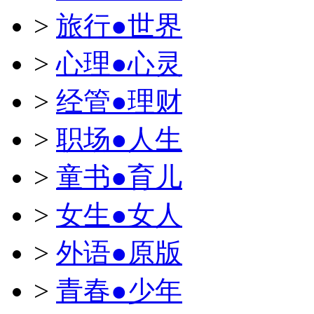
>
旅行●世界
>
心理●心灵
>
经管●理财
>
职场●人生
>
童书●育儿
>
女生●女人
>
外语●原版
>
青春●少年