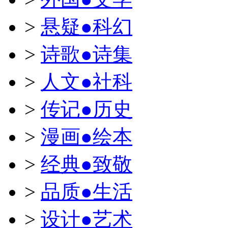
>
悬疑●科幻
>
诗歌●诗集
>
人文●社科
>
传记●历史
>
漫画●绘本
>
经典●致敬
>
品质●生活
>
设计●艺术