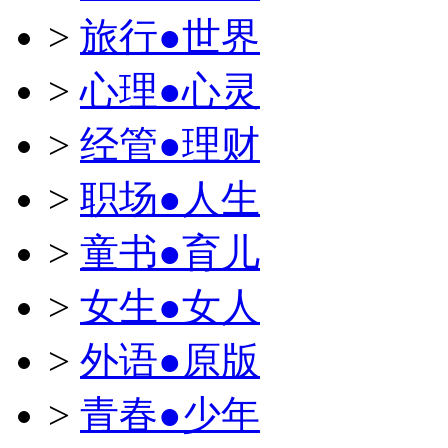
>
旅行●世界
>
心理●心灵
>
经管●理财
>
职场●人生
>
童书●育儿
>
女生●女人
>
外语●原版
>
青春●少年