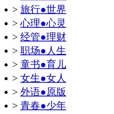
>
旅行●世界
>
心理●心灵
>
经管●理财
>
职场●人生
>
童书●育儿
>
女生●女人
>
外语●原版
>
青春●少年