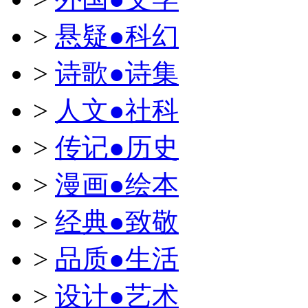
>
悬疑●科幻
>
诗歌●诗集
>
人文●社科
>
传记●历史
>
漫画●绘本
>
经典●致敬
>
品质●生活
>
设计●艺术