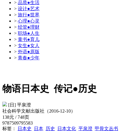
>
品质●生活
>
设计●艺术
>
旅行●世界
>
心理●心灵
>
经管●理财
>
职场●人生
>
童书●育儿
>
女生●女人
>
外语●原版
>
青春●少年
物语日本史
传记●历史
[日] 平泉澄
社会科学文献出版社（2016-12-10）
138元 / 748页
9787509795583
标签：
日本史
日本
历史
日本文化
平泉澄
甲骨文丛书