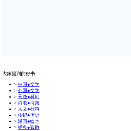
大家提到的好书
>
中国●文学
>
外国●文学
>
悬疑●科幻
>
诗歌●诗集
>
人文●社科
>
传记●历史
>
漫画●绘本
>
经典●致敬