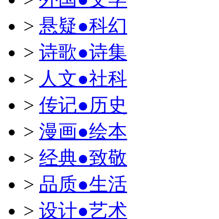
>
悬疑●科幻
>
诗歌●诗集
>
人文●社科
>
传记●历史
>
漫画●绘本
>
经典●致敬
>
品质●生活
>
设计●艺术