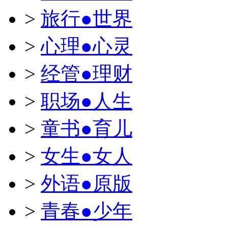
>
旅行●世界
>
心理●心灵
>
经管●理财
>
职场●人生
>
童书●育儿
>
女生●女人
>
外语●原版
>
青春●少年