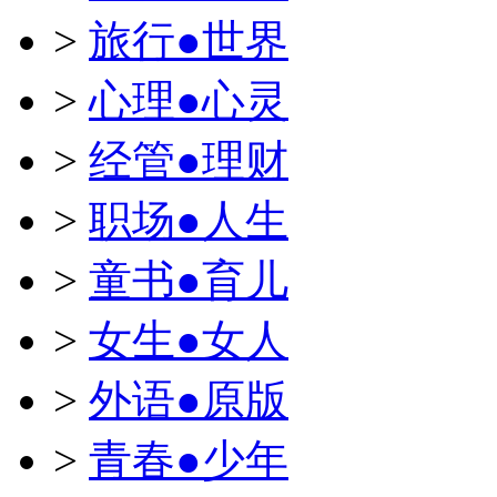
>
旅行●世界
>
心理●心灵
>
经管●理财
>
职场●人生
>
童书●育儿
>
女生●女人
>
外语●原版
>
青春●少年