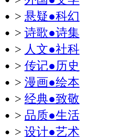
>
悬疑●科幻
>
诗歌●诗集
>
人文●社科
>
传记●历史
>
漫画●绘本
>
经典●致敬
>
品质●生活
>
设计●艺术