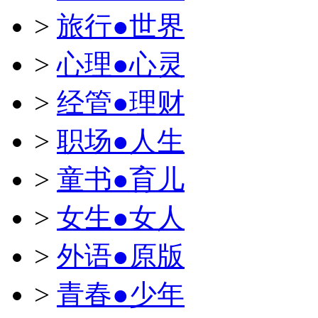
>
旅行●世界
>
心理●心灵
>
经管●理财
>
职场●人生
>
童书●育儿
>
女生●女人
>
外语●原版
>
青春●少年