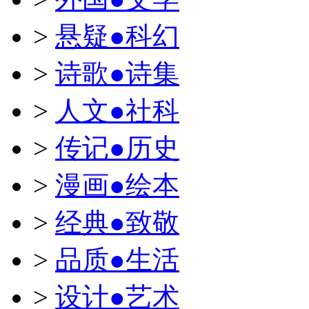
>
悬疑●科幻
>
诗歌●诗集
>
人文●社科
>
传记●历史
>
漫画●绘本
>
经典●致敬
>
品质●生活
>
设计●艺术