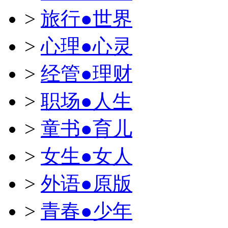
>
旅行●世界
>
心理●心灵
>
经管●理财
>
职场●人生
>
童书●育儿
>
女生●女人
>
外语●原版
>
青春●少年