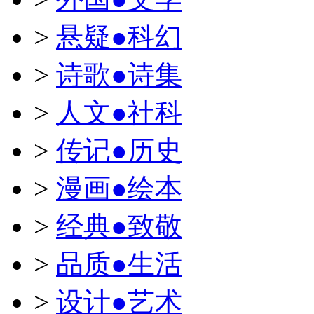
>
悬疑●科幻
>
诗歌●诗集
>
人文●社科
>
传记●历史
>
漫画●绘本
>
经典●致敬
>
品质●生活
>
设计●艺术