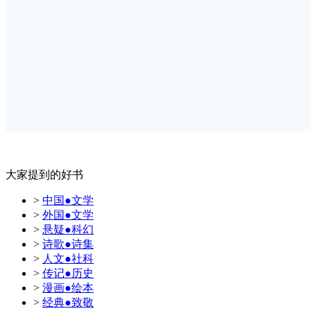
大家提到的好书
>
中国●文学
>
外国●文学
>
悬疑●科幻
>
诗歌●诗集
>
人文●社科
>
传记●历史
>
漫画●绘本
>
经典●致敬