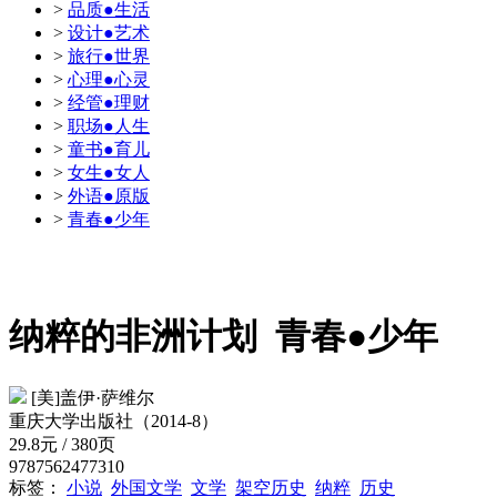
>
品质●生活
>
设计●艺术
>
旅行●世界
>
心理●心灵
>
经管●理财
>
职场●人生
>
童书●育儿
>
女生●女人
>
外语●原版
>
青春●少年
纳粹的非洲计划
青春●少年
[美]盖伊·萨维尔
重庆大学出版社（2014-8）
29.8元 / 380页
9787562477310
标签：
小说
外国文学
文学
架空历史
纳粹
历史