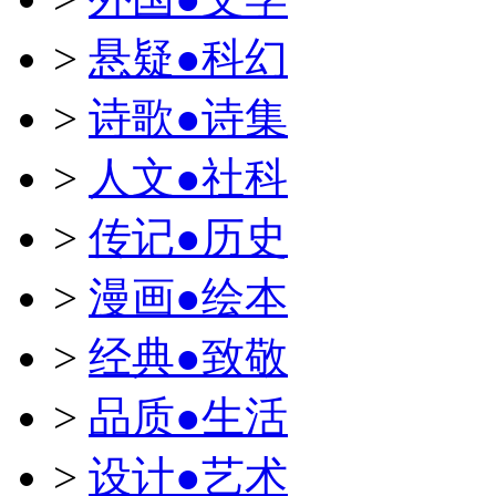
>
悬疑●科幻
>
诗歌●诗集
>
人文●社科
>
传记●历史
>
漫画●绘本
>
经典●致敬
>
品质●生活
>
设计●艺术