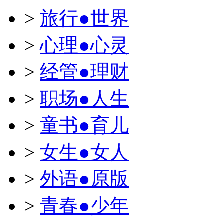
>
旅行●世界
>
心理●心灵
>
经管●理财
>
职场●人生
>
童书●育儿
>
女生●女人
>
外语●原版
>
青春●少年