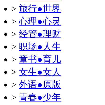
>
旅行●世界
>
心理●心灵
>
经管●理财
>
职场●人生
>
童书●育儿
>
女生●女人
>
外语●原版
>
青春●少年