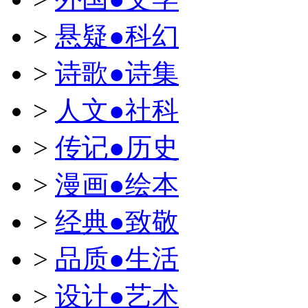
>
悬疑●科幻
>
诗歌●诗集
>
人文●社科
>
传记●历史
>
漫画●绘本
>
经典●致敬
>
品质●生活
>
设计●艺术