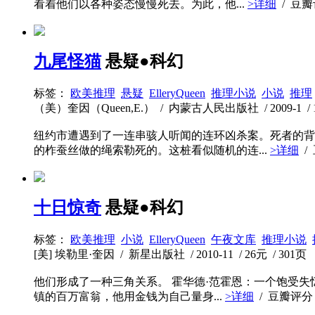
看着他们以各种姿态慢慢死去。为此，他...
>详细
/ 豆
九尾怪猫
悬疑●科幻
标签：
欧美推理
悬疑
ElleryQueen
推理小说
小说
推理
（美）奎因（Queen,E.） / 内蒙古人民出版社 / 2009-1 / 15
纽约市遭遇到了一连串骇人听闻的连环凶杀案。死者的背
的柞蚕丝做的绳索勒死的。这桩看似随机的连...
>详细
/
十日惊奇
悬疑●科幻
标签：
欧美推理
小说
ElleryQueen
午夜文库
推理小说
[美] 埃勒里·奎因 / 新星出版社 / 2010-11 / 26元 / 301页
他们形成了一种三角关系。 霍华德·范霍恩：一个饱受失
镇的百万富翁，他用金钱为自己量身...
>详细
/ 豆瓣评