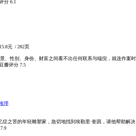
瓣评分
6.1
.8元 / 282页
景、性别、身份、财富之间看不出任何联系与端倪，就连作案时
 豆瓣评分
7.5
推理
忆症之苦的年轻雕塑家，急切地找到埃勒里·奎因，请他帮助解决
分
7.9