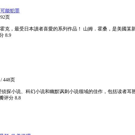
不可能犯罪
192页
華．霍克，最受日本讀者喜愛的系列作品！ 山姆．霍桑，是美國
评分
8.9
/ 448页
推理侦探小说、科幻小说和幽默讽刺小说领域的佳作，包括读者耳
豆瓣评分
8.8