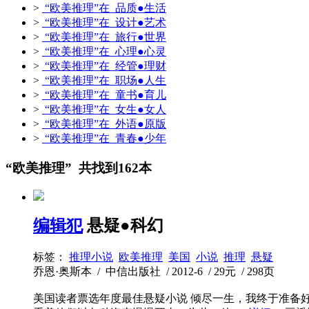
>
“欧美推理”在 品质●生活
>
“欧美推理”在 设计●艺术
>
“欧美推理”在 旅行●世界
>
“欧美推理”在 心理●心灵
>
“欧美推理”在 经管●理财
>
“欧美推理”在 职场●人生
>
“欧美推理”在 童书●育儿
>
“欧美推理”在 女生●女人
>
“欧美推理”在 外语●原版
>
“欧美推理”在 青春●少年
“欧美推理” 共找到162本
编辑犯
悬疑●科幻
标签：
推理小说
欧美推理
美国
小说
推理
悬疑
乔恩·奥斯本 / 中信出版社 / 2012-6 / 29元 / 298页
美国读者票选年度最佳悬疑小说 倾尽一生，我终于准备