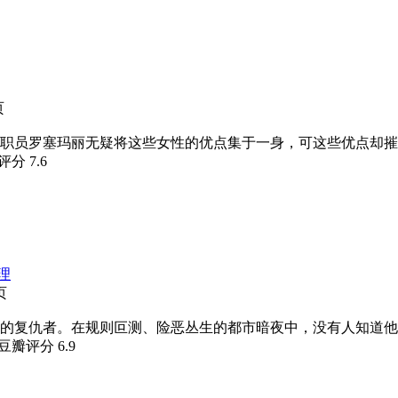
页
女职员罗塞玛丽无疑将这些女性的优点集于一身，可这些优点却摧
瓣评分
7.6
理
页
的复仇者。在规则叵测、险恶丛生的都市暗夜中，没有人知道他
 豆瓣评分
6.9