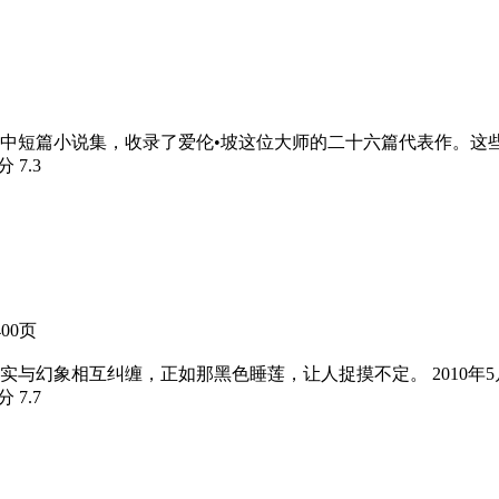
一个中短篇小说集，收录了爱伦•坡这位大师的二十六篇代表作。
评分
7.3
400页
与幻象相互纠缠，正如那黑色睡莲，让人捉摸不定。 2010年
评分
7.7