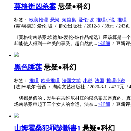
莫格街凶杀案
悬疑●科幻
标签：
欧美推理
悬疑
短篇集
爱伦·坡
推理小说
推理
(美)埃德加·爱伦·坡 / 群众出版社 / 2012-8 / 38元 / 243页
《莫格街凶杀案:埃德加•爱伦•坡作品精选》应该算是
却能使人得到一种美的享受。超自然的...
>详细
/ 豆瓣
黑色睡莲
悬疑●科幻
标签：
推理
欧美推理
法国文学
小说
法国
推理小说
[法]米歇尔·普西 / 湖南文艺出版社 / 2020-3-1 / 47.7元 / 
一切都是假的，发生在吉维尼村庄的谋杀案却是真的。真实
场凶杀案串起了三个女人的命运。法奈...
>详细
/ 豆瓣
山姆霍桑犯罪診斷書1
悬疑●科幻