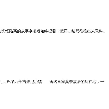
这些光怪陆离的故事令读者始终捏着一把汗，结局往往出人意料，
5月，巴黎西部吉维尼小镇——著名画家莫奈故居的所在地，一