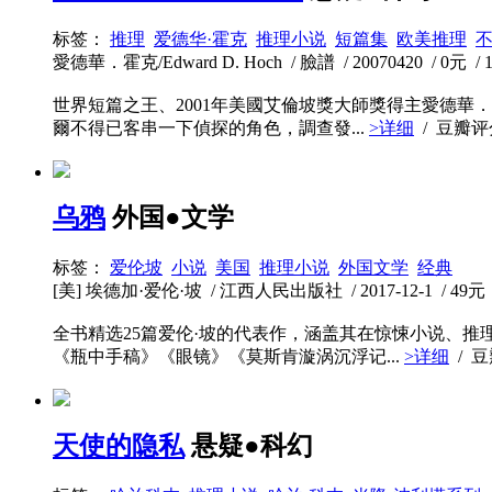
标签：
推理
爱德华·霍克
推理小说
短篇集
欧美推理
愛德華．霍克/Edward D. Hoch / 臉譜 / 20070420 / 0元 / 
世界短篇之王、2001年美國艾倫坡獎大師獎得主愛德
爾不得已客串一下偵探的角色，調查發...
>详细
/ 豆瓣
乌鸦
外国●文学
标签：
爱伦坡
小说
美国
推理小说
外国文学
经典
[美] 埃德加·爱伦·坡 / 江西人民出版社 / 2017-12-1 / 49元 
全书精选25篇爱伦·坡的代表作，涵盖其在惊悚小说、
《瓶中手稿》《眼镜》《莫斯肯漩涡沉浮记...
>详细
/ 
天使的隐私
悬疑●科幻