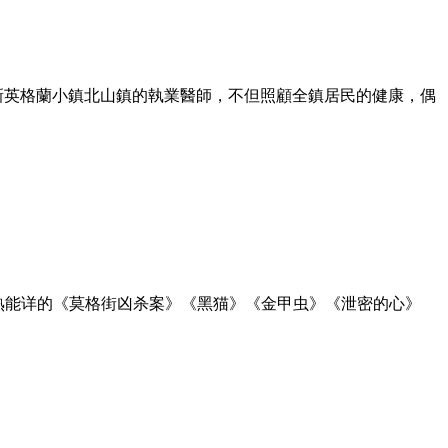
某新英格蘭小鎮北山鎮的執業醫師，不但照顧全鎮居民的健康，偶
熟能详的《莫格街凶杀案》《黑猫》《金甲虫》《泄密的心》