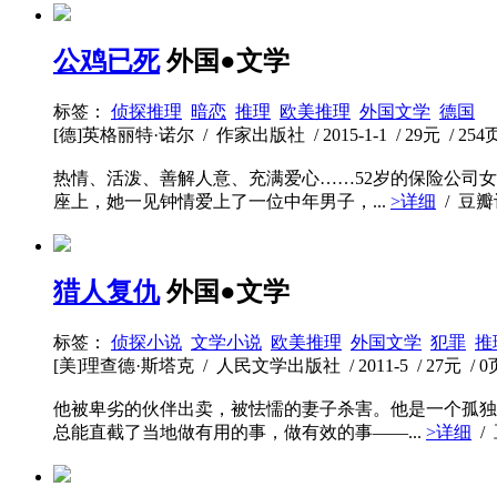
公鸡已死
外国●文学
标签：
侦探推理
暗恋
推理
欧美推理
外国文学
德国
[德]英格丽特·诺尔 / 作家出版社 / 2015-1-1 / 29元 / 254
热情、活泼、善解人意、充满爱心……52岁的保险公司
座上，她一见钟情爱上了一位中年男子，...
>详细
/ 豆
猎人复仇
外国●文学
标签：
侦探小说
文学小说
欧美推理
外国文学
犯罪
推
[美]理查德·斯塔克 / 人民文学出版社 / 2011-5 / 27元 / 0
他被卑劣的伙伴出卖，被怯懦的妻子杀害。他是一个孤独
总能直截了当地做有用的事，做有效的事——...
>详细
/