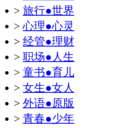
>
旅行●世界
>
心理●心灵
>
经管●理财
>
职场●人生
>
童书●育儿
>
女生●女人
>
外语●原版
>
青春●少年