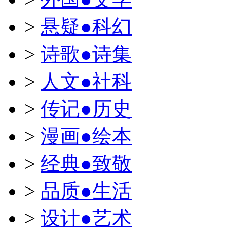
>
悬疑●科幻
>
诗歌●诗集
>
人文●社科
>
传记●历史
>
漫画●绘本
>
经典●致敬
>
品质●生活
>
设计●艺术