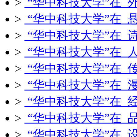
>
“华中科技大学”在 
>
“华中科技大学”在 
>
“华中科技大学”在 
>
“华中科技大学”在 
>
“华中科技大学”在 
>
“华中科技大学”在 
>
“华中科技大学”在 
>
“华中科技大学”在 
>
“华中科技大学”在 