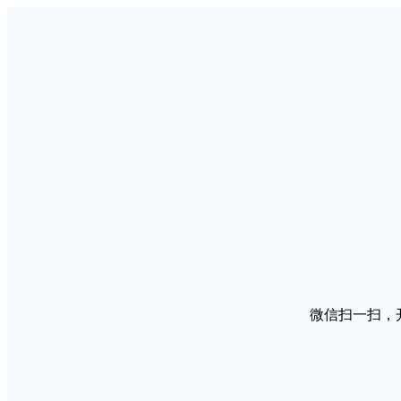
微信扫一扫，