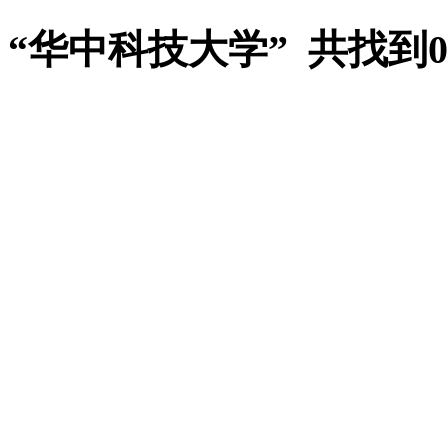
“华中科技大学” 共找到