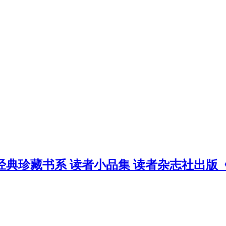
志经典珍藏书系 读者小品集 读者杂志社出