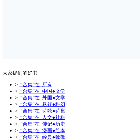
大家提到的好书
>
“合集”在 所有
>
“合集”在 中国●文学
>
“合集”在 外国●文学
>
“合集”在 悬疑●科幻
>
“合集”在 诗歌●诗集
>
“合集”在 人文●社科
>
“合集”在 传记●历史
>
“合集”在 漫画●绘本
>
“合集”在 经典●致敬