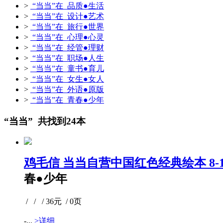
>
“当当”在 品质●生活
>
“当当”在 设计●艺术
>
“当当”在 旅行●世界
>
“当当”在 心理●心灵
>
“当当”在 经管●理财
>
“当当”在 职场●人生
>
“当当”在 童书●育儿
>
“当当”在 女生●女人
>
“当当”在 外语●原版
>
“当当”在 青春●少年
“当当” 共找到24本
鸡毛信 当当自营中国红色经典绘本 8-
春●少年
/ / / 36元 / 0页
-...
>详细