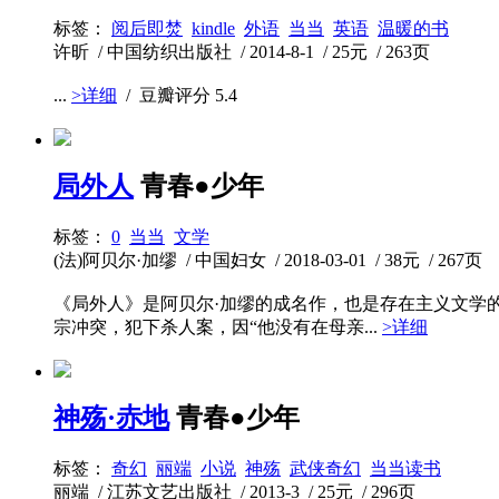
标签：
阅后即焚
kindle
外语
当当
英语
温暖的书
许昕 / 中国纺织出版社 / 2014-8-1 / 25元 / 263页
...
>详细
/ 豆瓣评分
5.4
局外人
青春●少年
标签：
0
当当
文学
(法)阿贝尔·加缪 / 中国妇女 / 2018-03-01 / 38元 / 267页
《局外人》是阿贝尔·加缪的成名作，也是存在主义文学
宗冲突，犯下杀人案，因“他没有在母亲...
>详细
神殇·赤地
青春●少年
标签：
奇幻
丽端
小说
神殇
武侠奇幻
当当读书
丽端 / 江苏文艺出版社 / 2013-3 / 25元 / 296页