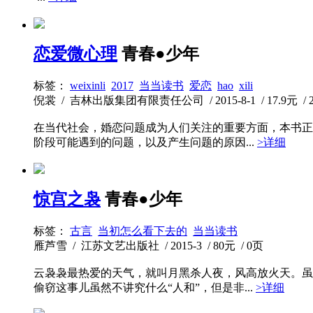
恋爱微心理
青春●少年
标签：
weixinli
2017
当当读书
爱恋
hao
xili
倪裳 / 吉林出版集团有限责任公司 / 2015-8-1 / 17.9元 / 
在当代社会，婚恋问题成为人们关注的重要方面，本书正
阶段可能遇到的问题，以及产生问题的原因...
>详细
惊宫之袅
青春●少年
标签：
古言
当初怎么看下去的
当当读书
雁芦雪 / 江苏文艺出版社 / 2015-3 / 80元 / 0页
云袅袅最热爱的天气，就叫月黑杀人夜，风高放火天。虽
偷窃这事儿虽然不讲究什么“人和”，但是非...
>详细