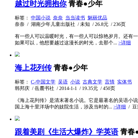
越过时光拥抱你
青春●少年
标签：
中国小说
奈奈
当当读书
魅丽优品
奈奈 / 湖南少年儿童出版社 / 未知 / 26.8元 / 236页
有一些人可以温暖时光，有一些人可以惊艳岁月。还有一
如果可以，他想要越过这漫长的时光，去那个...
>详细
海上花列传
青春●少年
标签：
C-中国文学
吴语
小说
古典文学
言情
实体书
韩邦庆 / 岳麓书社 / 2014-1-1 / 19.35元 / 450页
《海上花列传》是清末著名小说。它是最著名的吴语小说
国上海十里洋场中的妓院生活，涉及当时的...
>详细
/ 
跟着美剧《生活大爆炸》学英语
青春