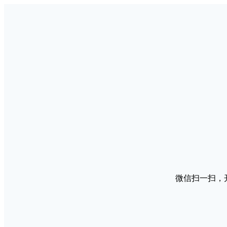
微信扫一扫，