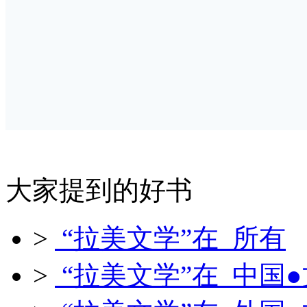
大家提到的好书
>
“拉美文学”在 所有
>
“拉美文学”在 中国