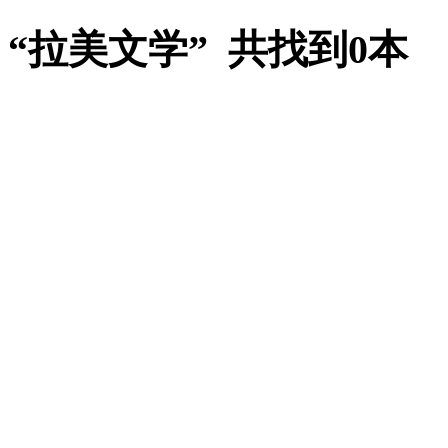
“拉美文学” 共找到0本