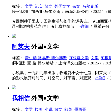
标签：
文学
纪实
散文
外国文学
杂文
马尔克斯
[哥伦比亚] 加西亚·马尔克斯 / 南海出版公司 / 2022-1 / 68
★回到种子里去，回到生活与创作的源头去。 ★加西亚·
录+非虚构典范之作！ ★比虚构情节...
>详细
/ 豆瓣评分
阿莱夫
外国●文学
标签：
豪尔赫·路易斯·博尔赫斯
阿根廷文学
文学
阿根
[阿根廷] 豪·路·博尔赫斯 / 上海译文出版社 / 2015-7 / 30元
小说集，一九四九年出版，收短篇小说十七篇。阿莱夫（א）是希伯来文的首个字母，数学中代表无穷数、无限的集合，神秘主义理解为超越时空极限的潜在的能量。博尔赫斯以小说
的形式展开对时间、对空间、对宇宙、对宏观...
>详细
/
我相信
外国●文学
标签：
文学
拉美
小说
散文
随笔
墨西哥