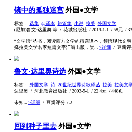
镜中的孤独迷宫
外国●文学
标签：
选集
@译本
短篇集
小说
拉美
外国文学
(尼加)鲁文·达里奥 等 / 花城出版社 / 2019-1-1 / 58元 / 3
“文学馆”丛书，阅读西方文学的精选译本，领悟现代文
择拉美文学名家短篇文字汇编出版，尝...
>详细
/ 豆瓣
鲁文·达里奥诗选
外国●文学
标签：
外国文学
诗
20世纪世界诗歌译丛
拉美
拉美文
达里奥 / 河北教育出版社 / 2003-5-1 / 22.4元 / 448页
未知...
>详细
/ 豆瓣评分
7.2
回到种子里去
外国●文学