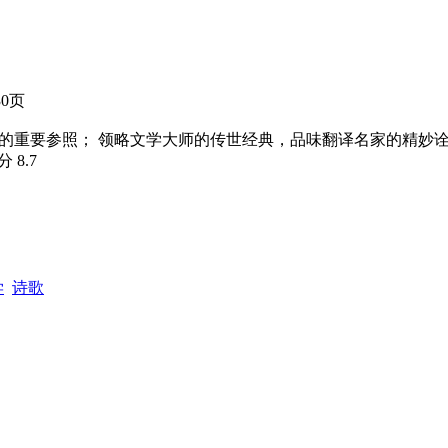
30页
明的重要参照； 领略文学大师的传世经典，品味翻译名家的精妙
评分
8.7
学
诗歌