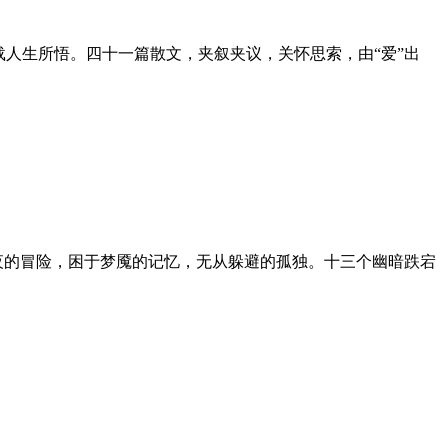
人生所悟。四十一篇散文，夹叙夹议，关怀思索，由“爱”出
暗夜的冒险，困于梦魇的记忆，无从躲避的孤独。十三个幽暗跌宕