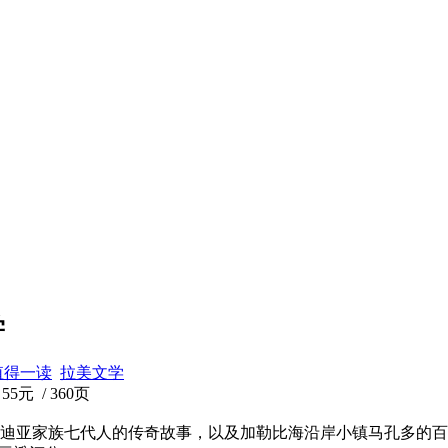
学
值得一读
拉美文学
5元 / 360页
迪亚家族七代人的传奇故事，以及加勒比海沿岸小镇马孔多的百