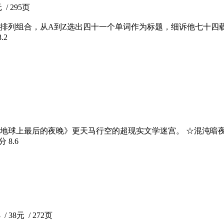
/ 295页
排列组合，从A到Z选出四十一个单词作为标题，细诉他七十四载
8.2
比《地球上最后的夜晚》更天马行空的超现实文学迷宫。 ☆混沌
评分
8.6
 38元 / 272页