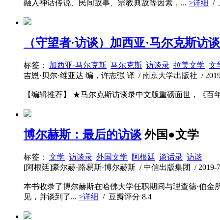
融入神话传说、民间故事、宗教典故等因素，...
>详细
/
（守望者·访谈）加西亚·马尔克斯访
标签：
加西亚·马尔克斯
马尔克斯
访谈录
拉美文学
文
吉恩·贝尔·维亚达 编，许志强 译 / 南京大学出版社 / 2019-7 
【编辑推荐】 ★马尔克斯访谈录中文版重磅面世，《百年孤独》标配读物，精选
博尔赫斯：最后的访谈
外国●文学
标签：
文学
访谈录
外国文学
阿根廷
谈话录
访谈
[阿根廷]豪尔赫·路易斯·博尔赫斯 / 中信出版集团 / 2019-7 / 
本书收录了博尔赫斯在哈佛大学任职期间与理查德·伯金所作
见，并谈到了...
>详细
/ 豆瓣评分
8.4