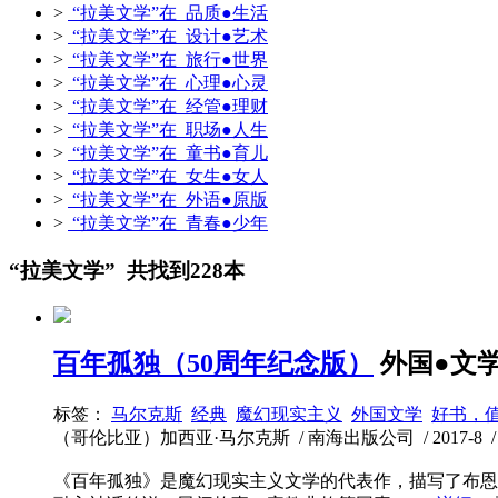
>
“拉美文学”在 品质●生活
>
“拉美文学”在 设计●艺术
>
“拉美文学”在 旅行●世界
>
“拉美文学”在 心理●心灵
>
“拉美文学”在 经管●理财
>
“拉美文学”在 职场●人生
>
“拉美文学”在 童书●育儿
>
“拉美文学”在 女生●女人
>
“拉美文学”在 外语●原版
>
“拉美文学”在 青春●少年
“拉美文学” 共找到228本
百年孤独（50周年纪念版）
外国●文
标签：
马尔克斯
经典
魔幻现实主义
外国文学
好书，
（哥伦比亚）加西亚·马尔克斯 / 南海出版公司 / 2017-8 / 5
《百年孤独》是魔幻现实主义文学的代表作，描写了布恩