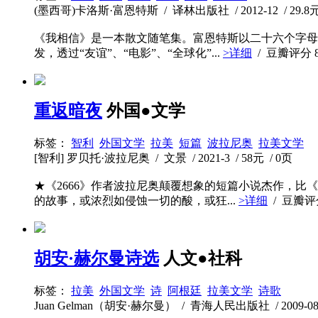
(墨西哥)卡洛斯·富恩特斯 / 译林出版社 / 2012-12 / 29.8元 
《我相信》是一本散文随笔集。富恩特斯以二十六个字母
发，透过“友谊”、“电影”、“全球化”...
>详细
/ 豆瓣评分
重返暗夜
外国●文学
标签：
智利
外国文学
拉美
短篇
波拉尼奥
拉美文学
[智利] 罗贝托·波拉尼奥 / 文景 / 2021-3 / 58元 / 0页
★《2666》作者波拉尼奥颠覆想象的短篇小说杰作，
的故事，或浓烈如侵蚀一切的酸，或狂...
>详细
/ 豆瓣
胡安·赫尔曼诗选
人文●社科
标签：
拉美
外国文学
诗
阿根廷
拉美文学
诗歌
Juan Gelman（胡安·赫尔曼） / 青海人民出版社 / 2009-08 /