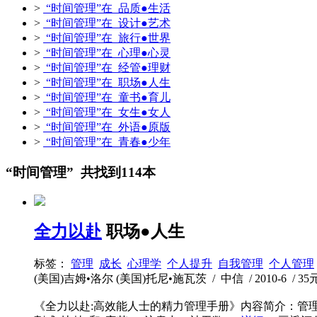
>
“时间管理”在 品质●生活
>
“时间管理”在 设计●艺术
>
“时间管理”在 旅行●世界
>
“时间管理”在 心理●心灵
>
“时间管理”在 经管●理财
>
“时间管理”在 职场●人生
>
“时间管理”在 童书●育儿
>
“时间管理”在 女生●女人
>
“时间管理”在 外语●原版
>
“时间管理”在 青春●少年
“时间管理” 共找到114本
全力以赴
职场●人生
标签：
管理
成长
心理学
个人提升
自我管理
个人管理
(美国)吉姆•洛尔 (美国)托尼•施瓦茨 / 中信 / 2010-6 / 35元
《全力以赴:高效能人士的精力管理手册》内容简介：管