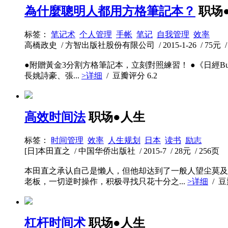
為什麼聰明人都用方格筆記本？
职场
标签：
笔记术
个人管理
手帐
笔记
自我管理
效率
高橋政史 / 方智出版社股份有限公司 / 2015-1-26 / 75元 /
●附贈黃金3分割方格筆記本，立刻對照練習！ ●《日經Bus
長姚詩豪、張...
>详细
/ 豆瓣评分
6.2
高效时间法
职场●人生
标签：
时间管理
效率
人生规划
日本
读书
励志
[日]本田直之 / 中国华侨出版社 / 2015-7 / 28元 / 256页
本田直之承认自己是懒人，但他却达到了一般人望尘莫及
老板，一切逆时操作，积极寻找只花十分之...
>详细
/ 
杠杆时间术
职场●人生