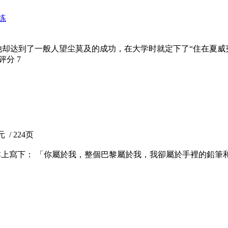
练
他却达到了一般人望尘莫及的成功，在大学时就定下了“住在夏威
瓣评分
7
 / 224页
ne筆記本上寫下： 「你屬於我，整個巴黎屬於我，我卻屬於手裡的