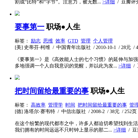
割成“比特”和“字节”。注意力，被无数...
>详细
/ 豆瓣评
要事第一
职场●人生
标签：
励志
思维
效率
GTD
管理
个人管理
[美] 史蒂芬·柯维 / 中国青年出版社 / 2010-10-1 / 28元 / 
《要事第一》是《高效能人士的七个习惯》的延伸与加强
多地强调一个人自我意识的觉醒，并以此为发...
>详细
/
把时间留给最重要的事
职场●人生
标签：
高效率
管理学
时间
把时间留给最重要的事
管
[德] 洛塔尔·赛韦特 / 中信出版社 / 2008-2 / 38元 / 252页
在这个纷繁的现代都市之中，许多人都迫切希望找到生活
我们拥有的时间远远不只时钟上显示的那二...
>详细
/ 