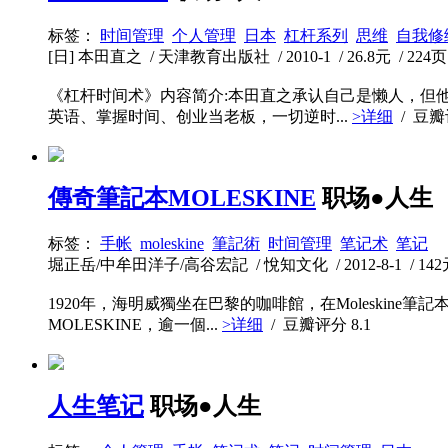
标签：
时间管理
个人管理
日本
杠杆系列
思维
自我修
[日] 本田直之 / 天津教育出版社 / 2010-1 / 26.8元 / 224页
《杠杆时间术》内容简介:本田直之承认自己是懒人，但
英语、掌握时间、创业当老板，一切逆时...
>详细
/ 豆
傳奇筆記本MOLESKINE
职场●人生
标签：
手帐
moleskine
筆記術
时间管理
笔记术
笔记
堀正岳/中牟田洋子/高谷宏記 / 悅知文化 / 2012-8-1 / 142元
1920年，海明威獨坐在巴黎的咖啡館，在Moleski
MOLESKINE，逾一個...
>详细
/ 豆瓣评分
8.1
人生笔记
职场●人生