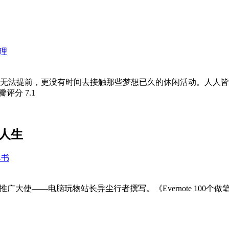
理
无法提前，更没有时间去接触那些梦想已久的休闲活动。人人皆
豆瓣评分
7.1
●人生
具书
湾地区的推广大使——电脑玩物站长异尘行者撰写。《Evernote 100个