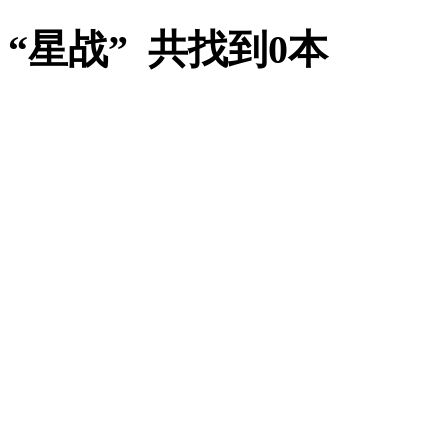
“星战” 共找到0本