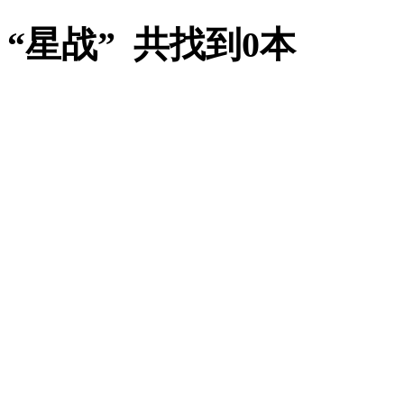
“星战” 共找到0本