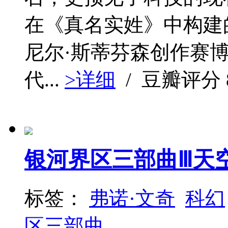
在《真名实姓》中构建
尼尔·斯蒂芬森创作赛
代...
>详细
/ 豆瓣评分
银河界区三部曲Ⅲ天
标签：
弗诺·文奇
科幻
区三部曲