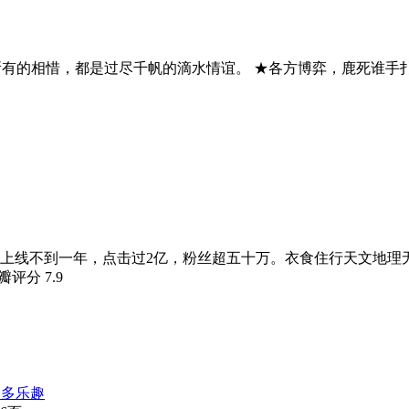
所有的相惜，都是过尽千帆的滴水情谊。 ★各方博弈，鹿死谁手
上线不到一年，点击过2亿，粉丝超五十万。衣食住行天文地理
豆瓣评分
7.9
更多乐趣