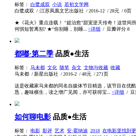
标签：
白鹭成双
小说
若初文学网
白鹭成双 / :江苏凤凰文艺出版社 / 2016-12 / 28元 / 0页
★《花火》重点连载！ “超治愈”甜宠逆天传奇！这世间
何惧短暂离别? ★“你别睡，别睡...
>详细
/ 豆瓣评分
8
都嘟·第二季
品质●生活
标签：
马未都
文化
随笔
杂文
文物与收藏
收藏
马未都 / 新星出版社 / 2016-2 / 48元 / 271页
这是收藏家马未都的同名自媒体节目精选，该节目在优酷
恳，趣味横生，读之增广见闻，亦可获得宝...
>详细
/ 
如何聊电影
品质●生活
标签：
电影
影评
艺术
安·霍纳迪
2018
在电影里找到