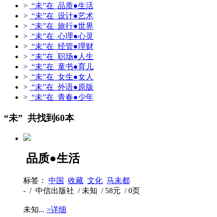
>
“未”在 品质●生活
>
“未”在 设计●艺术
>
“未”在 旅行●世界
>
“未”在 心理●心灵
>
“未”在 经管●理财
>
“未”在 职场●人生
>
“未”在 童书●育儿
>
“未”在 女生●女人
>
“未”在 外语●原版
>
“未”在 青春●少年
“未” 共找到60本
品质●生活
标签：
中国
收藏
文化
马未都
- / 中信出版社 / 未知 / 58元 / 0页
未知...
>详细