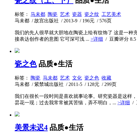
瓷之纹（上、下）
品质●生活
标签：
马未都
陶瓷
艺术
瓷器
瓷之纹
工艺美术
马未都 / 故宫出版社 / 2013-9 / 196元 / 576页
我们的先人很早就大胆地在陶瓷上绘有纹饰了 这是一种充
接表达创作者的意图 它可深可浅 ...
>详细
/ 豆瓣评分
8.5
瓷之色
品质●生活
标签：
陶瓷
马未都
艺术
文化
瓷之色
收藏
马未都 / 紫禁城出版社 / 2011-5 / 128元 / 299页
我们在很长一段时间是喜欢就事论事。研究瓷器是这样，
昙花一现；过去我常常被其苦恼，弄不明白，...
>详细
/
美景未迟4
品质●生活