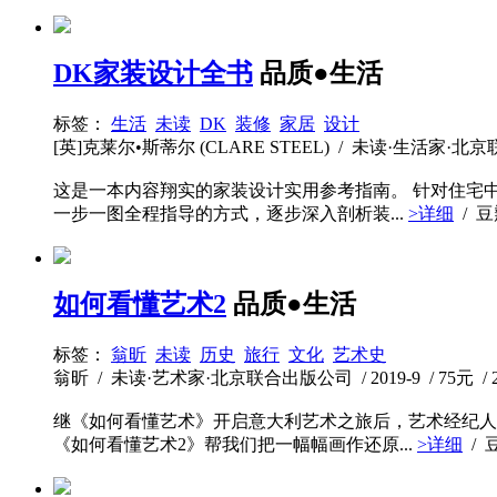
DK家装设计全书
品质●生活
标签：
生活
未读
DK
装修
家居
设计
[英]克莱尔•斯蒂尔 (CLARE STEEL) / 未读·生活家·北京联合出
这是一本内容翔实的家装设计实用参考指南。 针对住宅
一步一图全程指导的方式，逐步深入剖析装...
>详细
/ 
如何看懂艺术2
品质●生活
标签：
翁昕
未读
历史
旅行
文化
艺术史
翁昕 / 未读·艺术家·北京联合出版公司 / 2019-9 / 75元 / 
继《如何看懂艺术》开启意大利艺术之旅后，艺术经纪人
《如何看懂艺术2》帮我们把一幅幅画作还原...
>详细
/ 