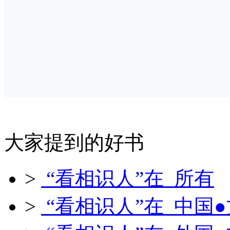
大家提到的好书
>
“看相识人”在 所有
>
“看相识人”在 中国