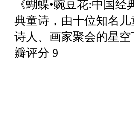
《蝴蝶•豌豆花:中国
典童诗，由十位知名儿
诗人、画家聚会的星空下
瓣评分
9