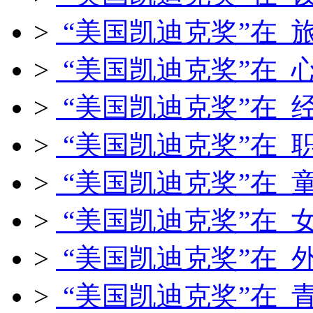
>
“美国凯迪克奖”在 
>
“美国凯迪克奖”在 
>
“美国凯迪克奖”在 
>
“美国凯迪克奖”在 
>
“美国凯迪克奖”在 
>
“美国凯迪克奖”在 
>
“美国凯迪克奖”在 
>
“美国凯迪克奖”在 