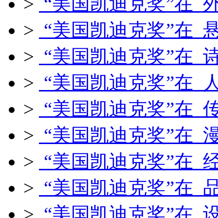
>
“美国凯迪克奖”在 
>
“美国凯迪克奖”在 
>
“美国凯迪克奖”在 
>
“美国凯迪克奖”在 
>
“美国凯迪克奖”在 
>
“美国凯迪克奖”在 
>
“美国凯迪克奖”在 
>
“美国凯迪克奖”在 
>
“美国凯迪克奖”在 