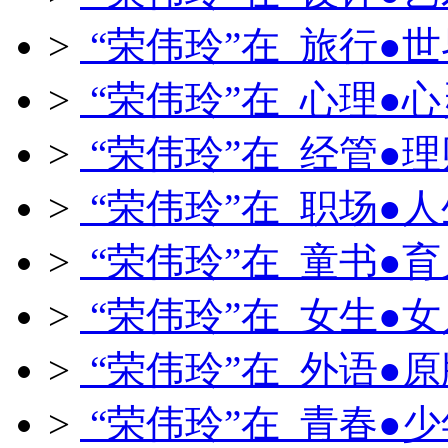
>
“荣伟玲”在 旅行●世
>
“荣伟玲”在 心理●心
>
“荣伟玲”在 经管●理
>
“荣伟玲”在 职场●人
>
“荣伟玲”在 童书●育
>
“荣伟玲”在 女生●女
>
“荣伟玲”在 外语●原
>
“荣伟玲”在 青春●少