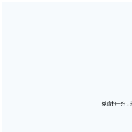
微信扫一扫，