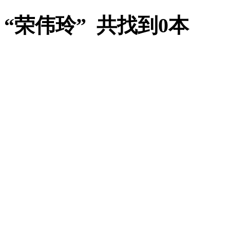
“荣伟玲” 共找到0本