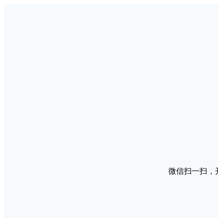
微信扫一扫，