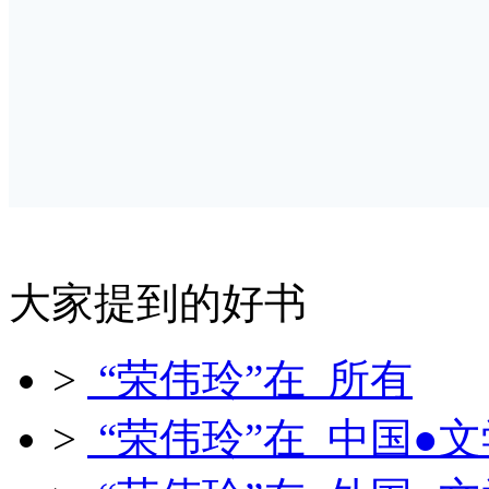
大家提到的好书
>
“荣伟玲”在 所有
>
“荣伟玲”在 中国●文