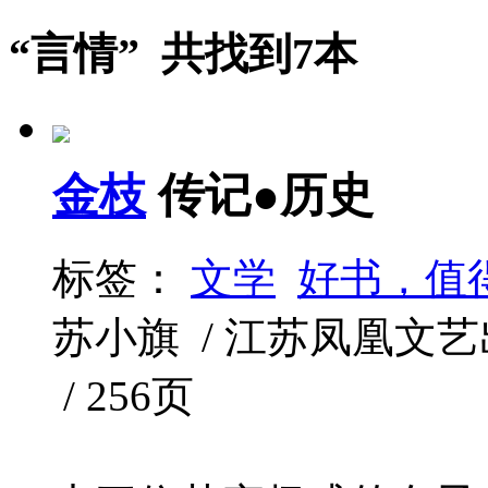
“言情” 共找到7本
金枝
传记●历史
标签：
文学
好书，值
苏小旗 / 江苏凤凰文艺出版社
/ 256页