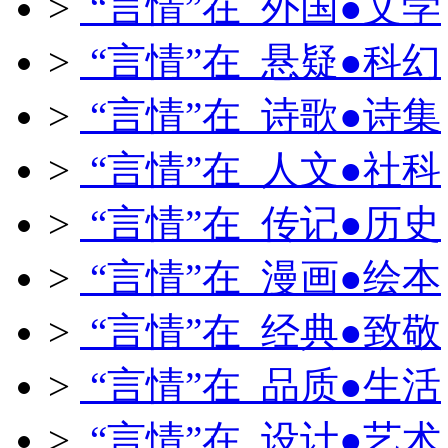
>
“言情”在 外国●文学
>
“言情”在 悬疑●科幻
>
“言情”在 诗歌●诗集
>
“言情”在 人文●社科
>
“言情”在 传记●历史
>
“言情”在 漫画●绘本
>
“言情”在 经典●致敬
>
“言情”在 品质●生活
>
“言情”在 设计●艺术