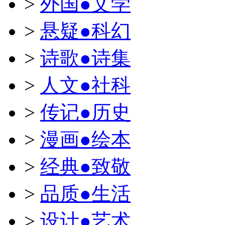
>
外国●文学
>
悬疑●科幻
>
诗歌●诗集
>
人文●社科
>
传记●历史
>
漫画●绘本
>
经典●致敬
>
品质●生活
>
设计●艺术