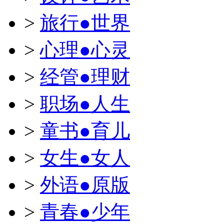
>
旅行●世界
>
心理●心灵
>
经管●理财
>
职场●人生
>
童书●育儿
>
女生●女人
>
外语●原版
>
青春●少年