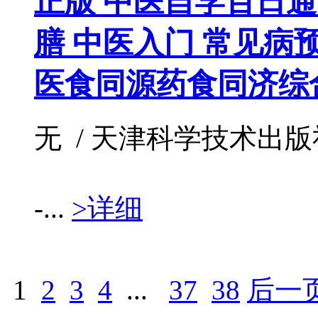
正版 中医自学百日通
膳 中医入门 常见病
医食同源药食同济综
无 / 天津科学技术出版社 / 
-...
>详细
1
2
3
4
...
37
38
后一