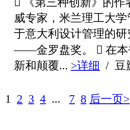
 《第三种创新》的作
威专家，米兰理工大学
于意大利设计管理的研
——金罗盘奖。  在
新和颠覆...
>详细
/ 
1
2
3
4
...
7
8
后一页>