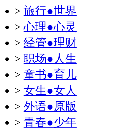
>
旅行●世界
>
心理●心灵
>
经管●理财
>
职场●人生
>
童书●育儿
>
女生●女人
>
外语●原版
>
青春●少年