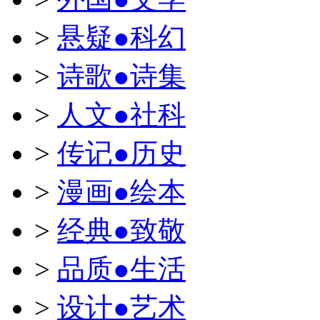
>
悬疑●科幻
>
诗歌●诗集
>
人文●社科
>
传记●历史
>
漫画●绘本
>
经典●致敬
>
品质●生活
>
设计●艺术