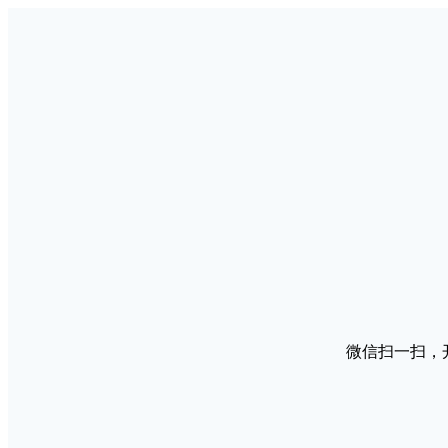
微信扫一扫，