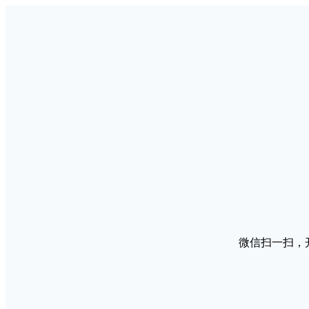
微信扫一扫，